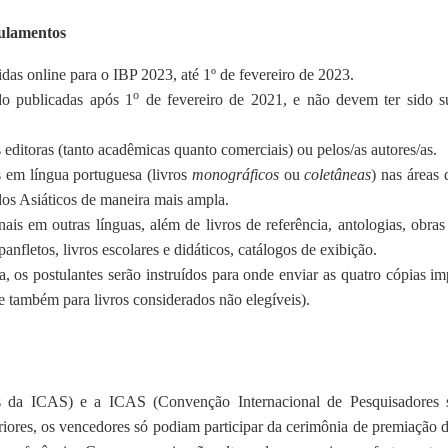
ulamentos
as online para o IBP 2023, até 1º de fevereiro de 2023.
o
do publicadas após 1
de fevereiro de 2021, e não devem ter sido 
 editoras (tanto acadêmicas quanto comerciais) ou pelos/as autores/as.
 em língua portuguesa (livros
monográficos
ou
coletâneas
) nas áreas
dos Asiáticos de maneira mais ampla.
nais em outras línguas, além de livros de referência, antologias, obras
anfletos, livros escolares e didáticos, catálogos de exibição.
ma, os postulantes serão instruídos para onde enviar as quatro cópias im
e também para livros considerados não elegíveis).
os da ICAS) e a ICAS (Convenção Internacional de Pesquisadores 
riores, os vencedores só podiam participar da cerimônia de premiaçã