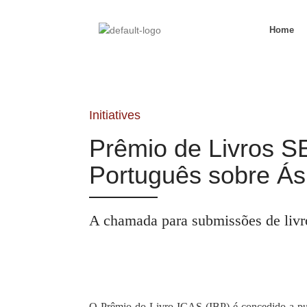
Home
Initiatives
Prêmio de Livros S
Português sobre Ás
A chamada para submissões de livros
O Prêmio do Livro ICAS (IBP) é concedido a publ