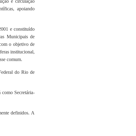
ução e circulação
íficas, apoiando
001 e constituído
ras Municipais de
com o objetivo de
ras institucional,
resse comum.
Federal do Rio de
 como Secretária-
ente definidos. A