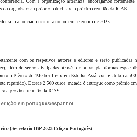
a conferência. Com a organização alternada, encorajamos fortemente
s ou organizar seu próprio painel para a próxima reunião da ICAS.
dor será anunciado ocorrerá online em setembro de 2023.
retamente com os respetivos autores e editores e serão publicadas
er), além de serem divulgadas através de outras plataformas especia
om um Prêmio de ‘Melhor Livro em Estudos Asiáticos’ e atribui 2.500
nte repartido). Desses 2.500 euros, metade é entregue como prêmio em 
ara a próxima reunião da ICAS.
a edição em português/espanhol.
eiro (Secretário IBP 2023 Edição Português)