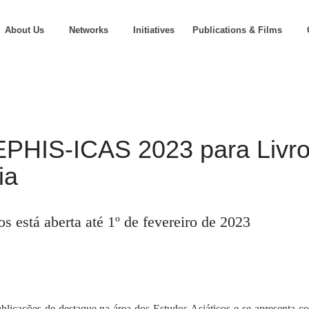
About Us
Networks
Initiatives
Publications & Films
EPHIS-ICAS 2023 para Livr
ia
 está aberta até 1º de fevereiro de 2023
icações de destaque na área dos Estudos Asiáticos e se apresenta co