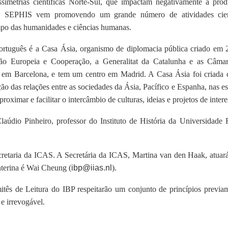
simetrias científicas Norte-Sul, que impactam negativamente a prod
 a SEPHIS vem promovendo um grande número de atividades cient
ampo das humanidades e ciências humanas.
ortuguês é a Casa Ásia, organismo de diplomacia pública criado em 2
ião Europeia e Cooperação, a Generalitat da Catalunha e as Câma
da em Barcelona, e tem um centro em Madrid. A Casa Ásia foi criada 
 das relações entre as sociedades da Ásia, Pacífico e Espanha, nas esfe
oximar e facilitar o intercâmbio de culturas, ideias e projetos de inte
aúdio Pinheiro, professor do Instituto de História da Universidade 
retaria da ICAS. A Secretária da ICAS, Martina van den Haak, atuará
nterina é Wai Cheung (
ibp@iias.nl
).
tês de Leitura do IBP respeitarão um conjunto de princípios previam
 e irrevogável.