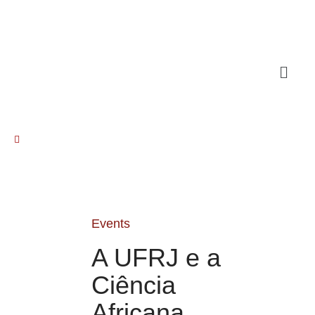
Events
A UFRJ e a
Ciência
Africana